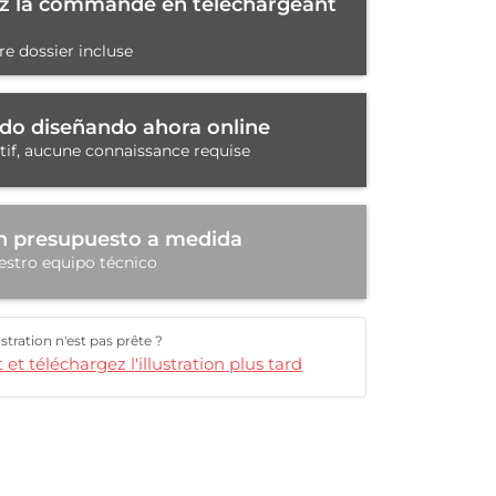
 la commande en téléchargeant
re dossier incluse
dido diseñando ahora online
itif, aucune connaissance requise
n presupuesto a medida
estro equipo técnico
lustration n'est pas prête ?
t téléchargez l'illustration plus tard