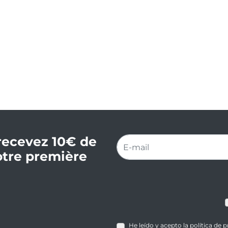
recevez 10€ de
otre première
He leído y acepto la política de 