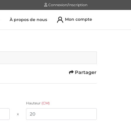
Connexion/Inscription
Connexion/Inscription
Mon compte
e
À propos de nous
Partager
Hauteur
(CM)
x