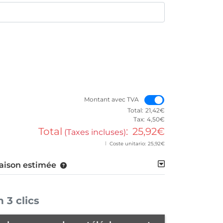
Montant avec TVA
Montant avec TVA
Total:
21,42€
Tax:
4,50€
Total
:
25,92€
(Taxes incluses)
Coste unitario:
25,92€
raison estimée
3 clics