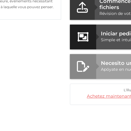
Commencez
rieure, événements nécessitant
fichiers
n à laquelle vous pouvez penser.
Révision de vot
Iniciar pe
Simple et intu
Necesito u
Apóyate en nu
L'il
Achetez maintenant e