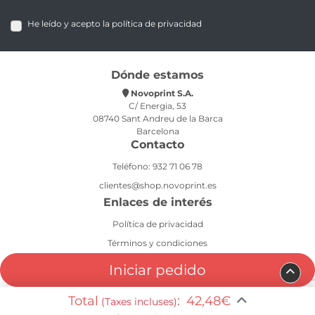
He leído y acepto la política de privacidad
Dónde estamos
Novoprint S.A.
C/ Energia, 53
08740 Sant Andreu de la Barca
Barcelona
Contacto
Teléfono: 932 71 06 78
clientes@shop.novoprint.es
Enlaces de interés
Política de privacidad
Términos y condiciones
Aviso legal
Iniciar pedido
Política de cookies
Total
:
42,48€
(Taxes incluses)