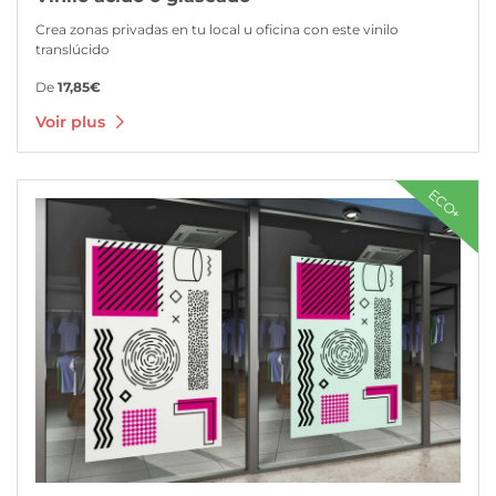
Crea zonas privadas en tu local u oficina con este vinilo
translúcido
De
17,85€
Voir plus
Voir plus Vinilo blanco ecológico
ECO+