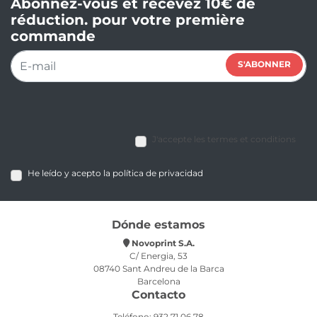
Abonnez-vous et recevez 10€ de
réduction. pour votre première
commande
S'ABONNER
J'accepte les termes et conditions
He leído y acepto la política de privacidad
Dónde estamos
Novoprint S.A.
C/ Energia, 53
08740 Sant Andreu de la Barca
Barcelona
Contacto
Teléfono: 932 71 06 78