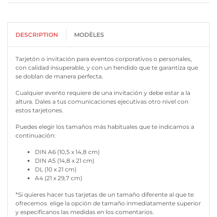
DESCRIPTION
MODÈLES
Tarjetón o invitación para eventos corporativos o personales,
con calidad insuperable, y con un hendido que te garantiza que
se doblan de manera perfecta.
Cualquier evento requiere de una invitación y debe estar a la
altura. Dales a tus comunicaciones ejecutivas otro nivel con
estos tarjetones.
Puedes elegir los tamaños más habituales que te indicamos a
continuación:
DIN A6 (10,5 x 14,8 cm)
DIN A5 (14,8 x 21 cm)
DL (10 x 21 cm)
A4 (21 x 29,7 cm)
*Si quieres hacer tus tarjetas de un tamaño diferente al que te
ofrecemos elige la opción de tamaño inmediatamente superior
y especifícanos las medidas en los comentarios.