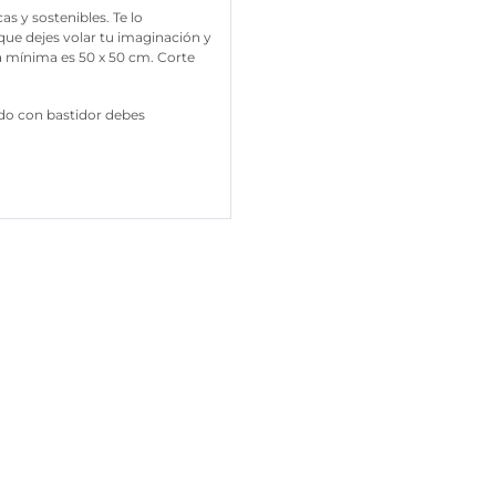
s y sostenibles. Te lo
e dejes volar tu imaginación y
da mínima es 50 x 50 cm. Corte
ado con bastidor debes