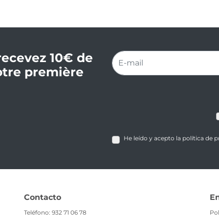
recevez 10€ de
otre première
He leído y acepto la política de 
Contacto
En
Teléfono: 932 71 06 78
Pol