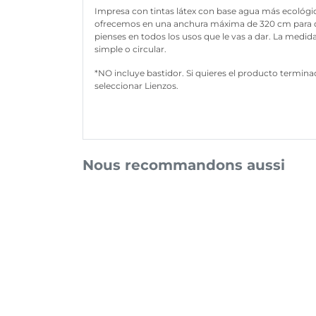
Impresa con tintas látex con base agua más ecológica
ofrecemos en una anchura máxima de 320 cm para qu
pienses en todos los usos que le vas a dar. La medi
simple o circular.
*NO incluye bastidor. Si quieres el producto termin
seleccionar
Lienzos
.
Nous recommandons aussi