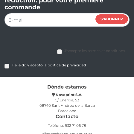
réduction. pour votre première
commande
S'ABONNER
J'accepte les termes et conditions
He leído y acepto la política de privacidad
Dónde estamos
Novoprint S.A.
C/ Energia, 53
08740 Sant Andreu de la Barca
Barcelona
Contacto
Teléfono: 932 71 06 78
clientes@shop.novoprint.es