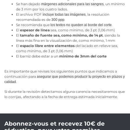
Se han dejado
, un mínimo
márgenes adicionales para las sangres
de 3 mm por los cuatro lados.
El archivo PDF
, la resolución
incluye todas las imágenes
recomendada es de
.
300 ppp
Se recomienda que
.
los textos no queden al borde del corte
El
espesor de línea
sea, como mínimo, de 3 pt (1,06 mm)
El
tamaño de fuente sea, como mínimo, de 14 pt
, siendo la
línea más fina en la visualización de, como mínimo, 1 mm
El
espacio libre entre elementos
del lacado en relieve sea,
como mínimo, de 3 pt (1,06 mm)
El barniz debe estar a un
minimo de 3mm del corte
Es importante que revises los siguientes puntos que indicamos a
continuación para
asegurar que podemos producir tu proyecto en plazos y
.
calidad
Si durante la revisión detectamos alguna carencia necesitaremos que
lo corrijas, afectando a la fecha de entrega estimada inicialmente.
Abonnez-vous et recevez 10€ de