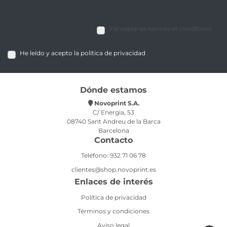
J'accepte les termes et conditions
He leído y acepto la política de privacidad
Dónde estamos
Novoprint S.A.
C/ Energia, 53
08740 Sant Andreu de la Barca
Barcelona
Contacto
Teléfono: 932 71 06 78
clientes@shop.novoprint.es
Enlaces de interés
Política de privacidad
Términos y condiciones
Aviso legal