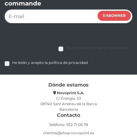
commande
S'ABONNER
J'accepte les termes et conditions
He leído y acepto la política de privacidad
Dónde estamos
Novoprint S.A.
C/ Energia, 53
08740 Sant Andreu de la Barca
Barcelona
Contacto
Teléfono: 932 71 06 78
clientes@shop.novoprint.es