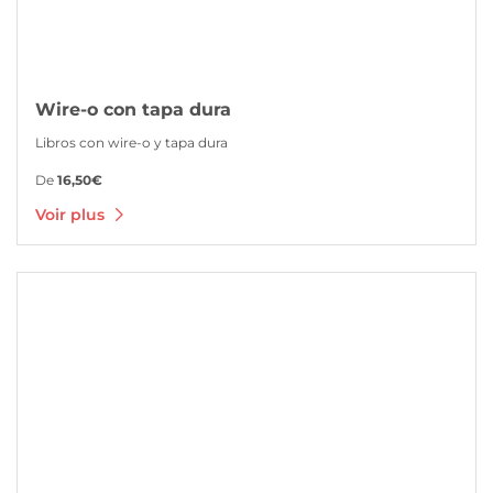
Wire-o con tapa dura
Libros con wire-o y tapa dura
De
16,50€
Voir plus
Voir plus Catálogos y revistas espiral Wire-o