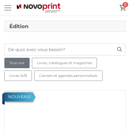
0
Édition
Tout voir
Livres, catalogues et magazines
Livres N/B
Carnets et agendas personnalisés
Voir plus Livres NOIR. FORMAT LITERATURE (max 17,1 cm de largeur)
NOUVEAU!