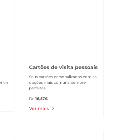
Cartões de visita pessoais
Seus cartões personalizados com as
opções mais comuns, sempre
etivo
perfeitos
De
16,57€
Ver mais
rimbo
Ver mais Cartões de visita com impressão seca