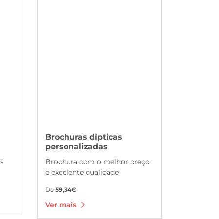
Ver mais Brochuras dípticas personalizadas
Brochuras dípticas
personalizadas
ra
Brochura com o melhor preço
e excelente qualidade
De
59,34€
Ver mais