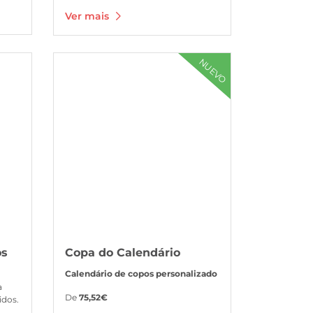
Ver mais
mensais
Ver mais Copa do Calendário
NUEVO
os
Copa do Calendário
Calendário de copos personalizado
a
De
75,52€
idos.