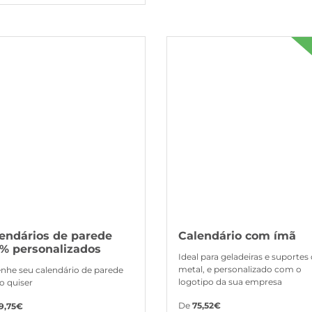
s Calendários de parede 100% personalizados
Ver mais Calendário com ímã
endários de parede
Calendário com ímã
% personalizados
Ideal para geladeiras e suportes
metal, e personalizado com o
nhe seu calendário de parede
logotipo da sua empresa
 quiser
De
75,52€
9,75€