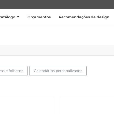
catálogo
Orçamentos
Recomendações de design
as e folhetos
Calendários personalizados
s Cartões de visita com verniz seletivo 3D Premium
Ver mais Cartões de visita com vern