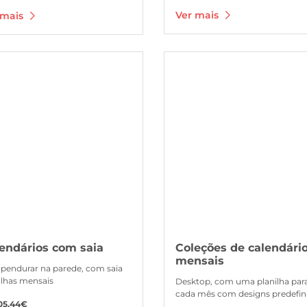
Ver mais
 mais
s Calendários com saia
Ver mais Coleções de calendários 
endários com saia
Coleções de calendári
mensais
 pendurar na parede, com saia
olhas mensais
Desktop, com uma planilha par
cada mês com designs predefin
05,44€