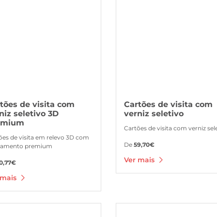
tões de visita com
Cartões de visita com
niz seletivo 3D
verniz seletivo
emium
Cartões de visita com verniz sel
ões de visita em relevo 3D com
De
59,70€
bamento premium
Ver mais
0,77€
 mais
s Cartões de visita exclusivos
Ver mais Cartões de visita com ca