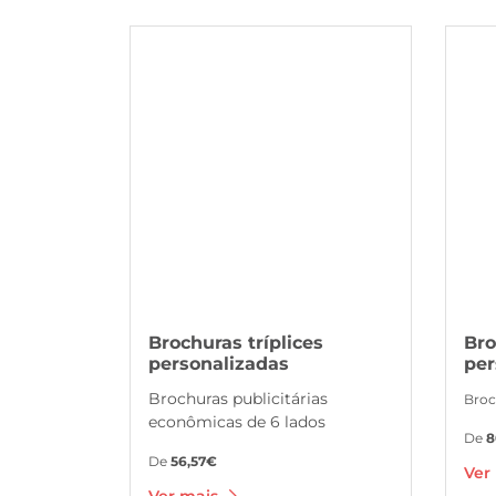
Ver mais Brochuras tríplices personalizadas
Ver mai
Brochuras tríplices
Bro
personalizadas
per
Brochuras publicitárias
Broc
econômicas de 6 lados
De
8
De
56,57€
Ver
Ver mais