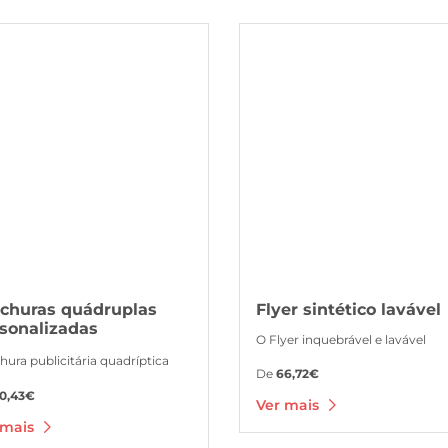
s Brochuras quádruplas personalizadas
Ver mais Flyer sintético lavável
churas quádruplas
Flyer sintético lavável
sonalizadas
O Flyer inquebrável e lavável
hura publicitária quadríptica
De
66,72€
0,43€
Ver mais
 mais