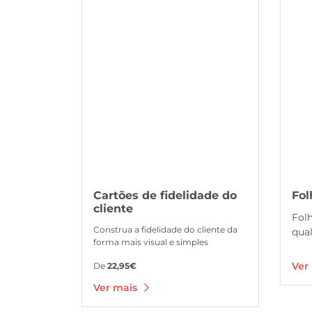
Ver mais Cartões de fidelidade do cliente
Ver mai
Cartões de fidelidade do
Fol
cliente
Folh
Construa a fidelidade do cliente da
qua
forma mais visual e simples
Ver
De
22,95€
Ver mais