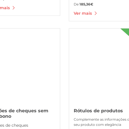
De
185,36€
 mais
Ver mais
s Talões de cheques sem carbono
Ver mais Rótulos de produtos
ões de cheques sem
Rótulos de produtos
rbono
Complemente as informações 
seu produto com elegância
ões de cheques