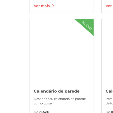
Ver mais
Ver
Ver mais Calendário de parede
Ver mai
NUEVO
Calendário de parede
Cal
Desenhe seu calendário de parede
Para
como quiser
de f
De
75,52€
De
1