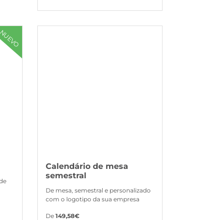
Ver mais Calendário de mesa semestral
NUEVO
Calendário de mesa
semestral
 de
De mesa, semestral e personalizado
com o logotipo da sua empresa
De
149,58€