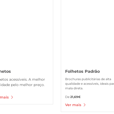
s Folhetos
Ver mais Folhetos Padrão
hetos
Folhetos Padrão
etos acessíveis. A melhor
Brochuras publicitárias de alta
qualidade e acessíveis, ideais pa
lidade pelo melhor preço.
mala direta.
 mais
De
21,69€
Ver mais