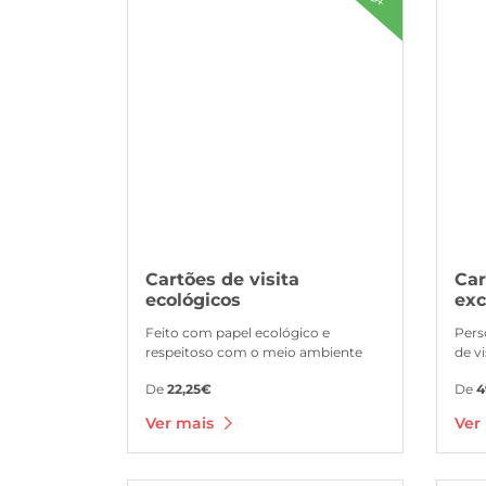
Cartões de visita
Car
ecológicos
exc
Feito com papel ecológico e
Pers
respeitoso com o meio ambiente
de v
De
22,25€
De
4
Ver mais
Ver