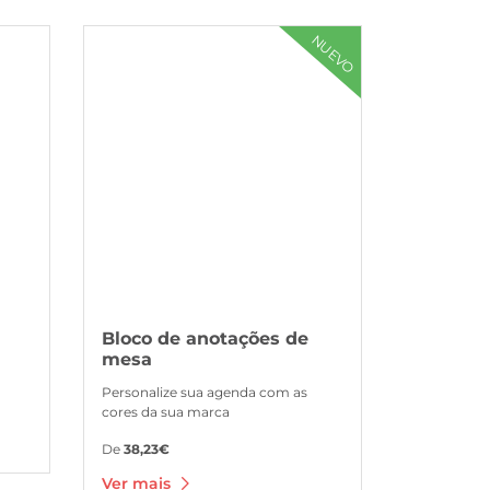
Ver mais Bloco de anotações de mesa
NUEVO
Bloco de anotações de
mesa
Personalize sua agenda com as
cores da sua marca
De
38,23€
Ver mais