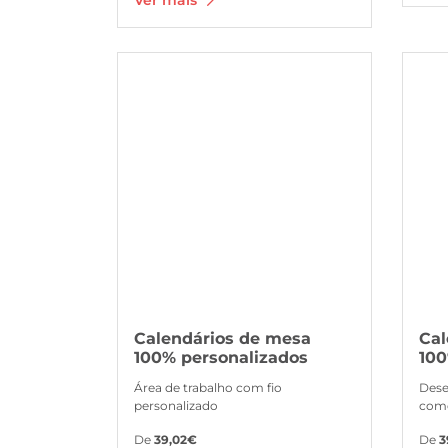
Ver mais Calendários de mesa 100% personalizados
Ver mai
Calendários de mesa
Cal
100% personalizados
100
Área de trabalho com fio
Dese
personalizado
como
De
39,02€
De
3