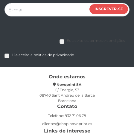
INSCREVER-SE
Eu aceito os termos e condições
Li e aceito a política de privacidade
Onde estamos
Novoprint SA
C/ Energia, 53
08740 Sant Andreu de la Barca
Barcelona
Contato
Telefone: 932 71 06 78
clientes@shop.novoprint.es
Links de interesse