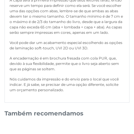
A capa será a primeira impressão que seus leitores terão, então
reserve um tempo para definir como ela será. Se você escolher
uma das opções com abas, lembre-se de que ambas as abas
devem ter o mesmo tamanho. O tamanho mínimo é de 7 cm e
o máximo é de 2/3 do tamanho do livro, desde que a largura da
capa não exceda 65 cm (aba + lombada + capa + aba). As capas
serão sempre impressas em cores, apenas em um lado.
Você pode dar um acabamento especial escolhendo as opções
de laminação soft-touch, UVI 2D ou UVI 3D.
A encadernação é em brochura fresada com cola PUR, que,
devido à sua flexibilidade, permite que o livro seja aberto sem
que as páginas se soltem.
Nós cuidamos da impressão e do envio para o local que você
indicar. E já sabe, se precisar de uma opção diferente, solicite
um orçamento personalizado.
Também recomendamos