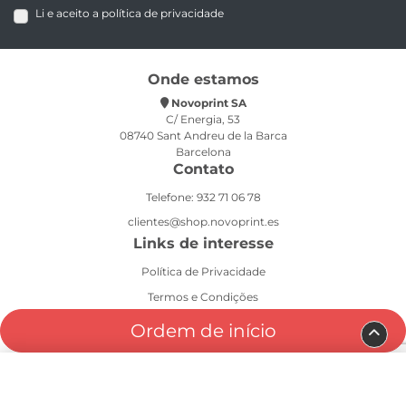
Li e aceito a política de privacidade
Onde estamos
Novoprint SA
C/ Energia, 53
08740 Sant Andreu de la Barca
Barcelona
Contato
Telefone: 932 71 06 78
clientes@shop.novoprint.es
Links de interesse
Política de Privacidade
Termos e Condições
Aviso Legal
Ordem de início
Política de Cookies
Printai 2024. Todos os direitos reservados.