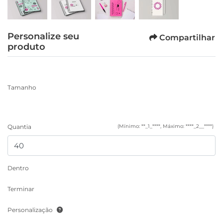
Personalize seu
Compartilhar
produto
Tamanho
Quantia
(Mínimo: **_1_****, Máximo: ****_2__****)
Dentro
Terminar
Personalização