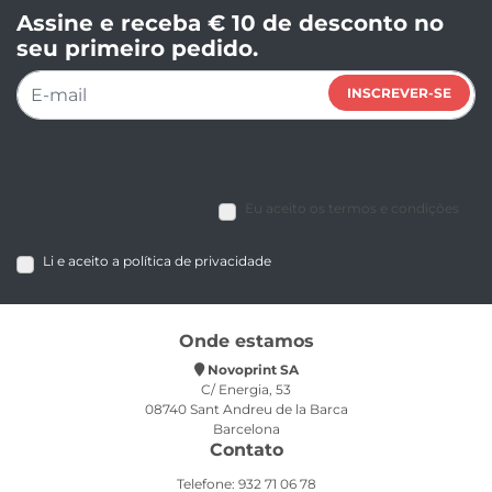
Assine e receba € 10 de desconto no
seu primeiro pedido.
INSCREVER-SE
Eu aceito os termos e condições
Li e aceito a política de privacidade
Onde estamos
Novoprint SA
C/ Energia, 53
08740 Sant Andreu de la Barca
Barcelona
Contato
Telefone: 932 71 06 78