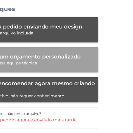
iques
 pedido enviando meu design
arquivo incluída
 um orçamento personalizado
sa equipe técnica
encomendar agora mesmo criando
itivo, não requer conhecimento
nda não tem o arquivo?
 pedido agora e enviá-lo mais tarde