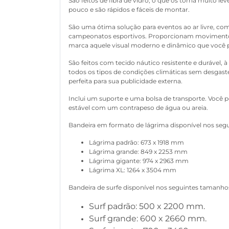
São feitos de fibra de vidro, o que os torna muito le
pouco e são rápidos e fáceis de montar.
São uma ótima solução para eventos ao ar livre, com
campeonatos esportivos. Proporcionam movimento
marca aquele visual moderno e dinâmico que você 
São feitos com tecido náutico resistente e durável,
todos os tipos de condições climáticas sem desgast
perfeita para sua publicidade externa.
Inclui um suporte e uma bolsa de transporte. Você p
estável com um contrapeso de água ou areia.
Bandeira em formato de lágrima disponível nos seg
Lágrima padrão: 673 x 1918 mm
Lágrima grande: 849 x 2253 mm
Lágrima gigante: 974 x 2963 mm
Lágrima XL: 1264 x 3504 mm
Bandeira de surfe disponível nos seguintes tamanho
Surf padrão: 500 x 2200 mm.
Surf grande: 600 x 2660 mm.