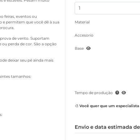
ves e estáveis. Pesam muito
o feiras, eventos ou
Material
 e permitem que você dê à sua
procura.
Accesorio
 à prova de vento. Suportam
e ou perda de cor. São a opção
Base
ode deixar seu pé ainda mais
uintes tamanhos:
Tempo de produção
🎨 Você quer que um especialista 
s:
Envio e data estimada d