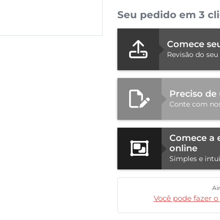
Seu pedido em 3 cl
Comece seu
Revisão do seu 
Preciso de
Conte com nos
Comece a 
online
Simples e intu
Ai
Você pode fazer o