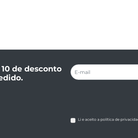
 10 de desconto
edido.
Li e aceito a política de privacid