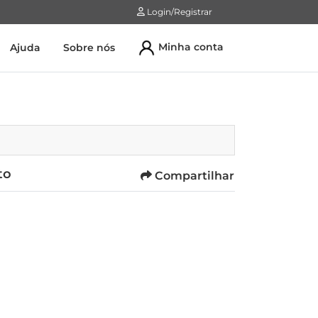
Login/Registrar
Login/Registrar
Minha conta
Ajuda
Sobre nós
to
Compartilhar