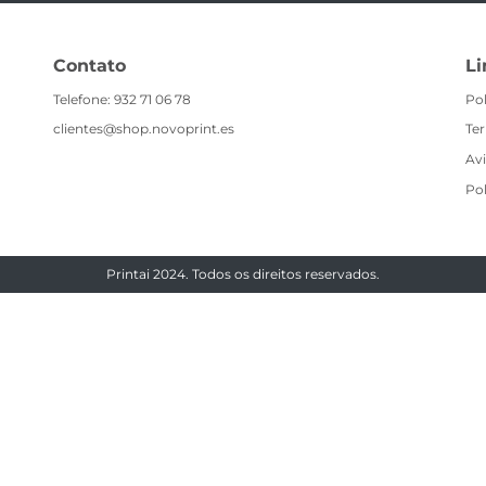
Contato
Li
Telefone: 932 71 06 78
Pol
clientes@shop.novoprint.es
Te
Avi
Pol
Printai 2024. Todos os direitos reservados.