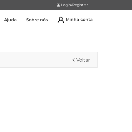
Login/Registrar
Login/Registrar
Minha conta
Ajuda
Sobre nós
Voltar