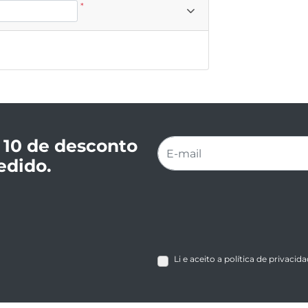
*
 10 de desconto
edido.
Li e aceito a política de privacid