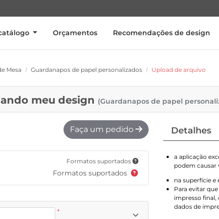
catálogo
Orçamentos
Recomendações de design
de Mesa
Guardanapos de papel personalizados
Upload de arquivo
iando meu design
(Guardanapos de papel personali
Faça um pedido
Detalhes
a aplicação exc
Formatos suportados
podem causar 
Formatos suportados
na superfície 
Para evitar qu
impresso final
dados de impr
*