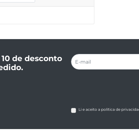
 10 de desconto
edido.
Li e aceito a política de privacid