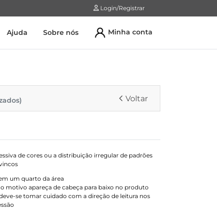
Login/Registrar
Login/Registrar
Minha conta
Ajuda
Sobre nós
Voltar
zados)
essiva de cores ou a distribuição irregular de padrões
vincos
e em um quarto da área
e o motivo apareça de cabeça para baixo no produto
, deve-se tomar cuidado com a
direção de leitura
nos
essão