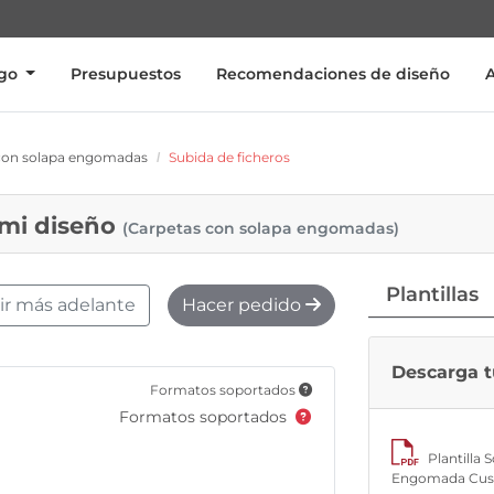
ogo
Presupuestos
Recomendaciones de diseño
con solapa engomadas
Subida de ficheros
 mi diseño
(Carpetas con solapa engomadas)
Plantillas
bir más adelante
Hacer pedido
Descarga tu
Formatos soportados
Formatos soportados
Plantilla 
Engomada Cus