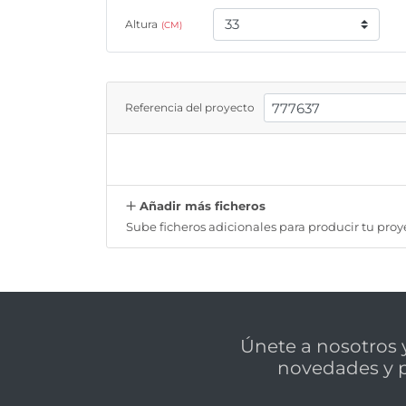
Altura
(CM)
Referencia del proyecto
Añadir más ficheros
Sube ficheros adicionales para producir tu proy
Únete a nosotros y
novedades y 