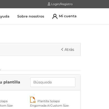
Login/Registro
Login/Registro
Mi cuenta
Ayuda
Sobre nosotros
Atrás
 plantilla
Solapa
Plantilla Solapa
tom Size
Engomada AICustom Size