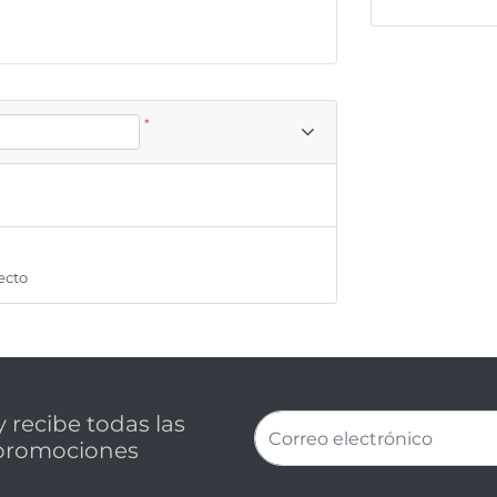
*
ecto
 recibe todas las
promociones