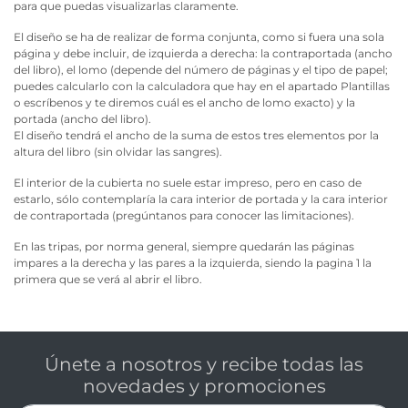
para que puedas visualizarlas claramente.
El diseño se ha de realizar de forma conjunta, como si fuera una sola
página y debe incluir, de izquierda a derecha: la contraportada (ancho
del libro), el lomo (depende del número de páginas y el tipo de papel;
puedes calcularlo con la calculadora que hay en el apartado Plantillas
o escríbenos y te diremos cuál es el ancho de lomo exacto) y la
portada (ancho del libro).
El diseño tendrá el ancho de la suma de estos tres elementos por la
altura del libro (sin olvidar las sangres).
El interior de la cubierta no suele estar impreso, pero en caso de
estarlo, sólo contemplaría la cara interior de portada y la cara interior
de contraportada (pregúntanos para conocer las limitaciones).
En las tripas, por norma general, siempre quedarán las páginas
impares a la derecha y las pares a la izquierda, siendo la pagina 1 la
primera que se verá al abrir el libro.
Únete a nosotros y recibe todas las
novedades y promociones