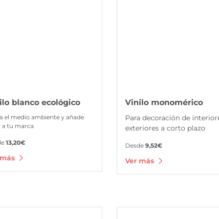
ilo blanco ecológico
Vinilo monomérico
a el medio ambiente y añade
Para decoración de interior
r a tu marca
exteriores a corto plazo
de
13,20€
Desde
9,52€
 más
Ver más
 Vinilo de fundición para vehículos
Ver más Vinilo reposicionable