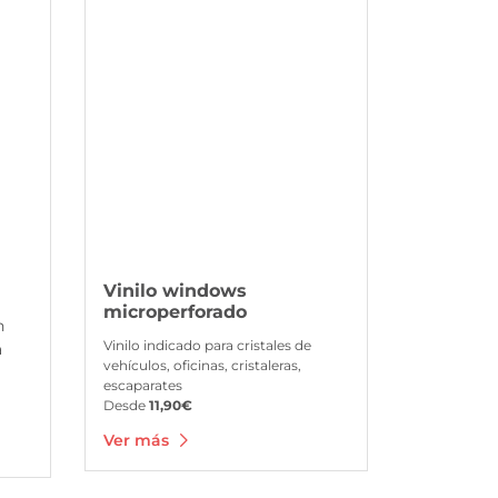
Vinilo windows
microperforado
n
Vinilo indicado para cristales de
a
vehículos, oficinas, cristaleras,
escaparates
Desde
11,90€
Ver más