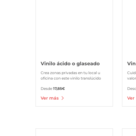
Vinilo ácido o glaseado
Vin
Crea zonas privadas en tu local u
Cuid
oficina con este vinilo translúcido
valo
Desde
17,85€
Des
Ver más
Ver
Ver más Vinilo polimérico transparente
Ver más