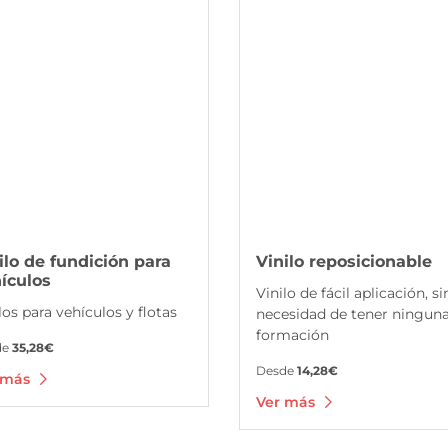
ilo de fundición para
Vinilo reposicionable
ículos
Vinilo de fácil aplicación, si
los para vehículos y flotas
necesidad de tener ningun
formación
de
35,28€
Desde
14,28€
 más
Ver más