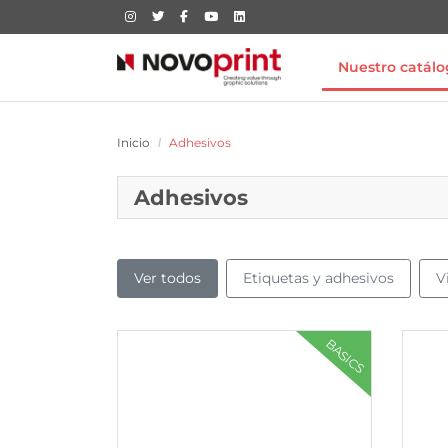
Nuestro catál
Inicio
Adhesivos
Adhesivos
Ver todos
Etiquetas y adhesivos
V
Ver más Etiquetas y pegatinas adhesivas
Ver más
BASICS