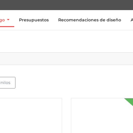
ogo
Presupuestos
Recomendaciones de diseño
inilos
 Pegatinas y stickers a medida
Ver más Hojas de pegatinas a medi