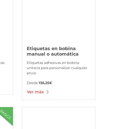
Etiquetas en bobina
manual o automática
tas
Etiquetas adhesivas en bobina
unitaria para personalizar cualquier
envío
Desde
136,25€
Ver más
Ver más Vinilo polimérico
BASICS