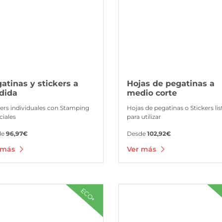
atinas y stickers a
Hojas de pegatinas a
dida
medio corte
kers individuales con Stamping
Hojas de pegatinas o Stickers lis
ciales
para utilizar
de
96,97€
Desde
102,92€
 más
Ver más
 Vinilo blanco ecológico
Ver más Vinilo monomérico
ECO+